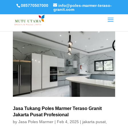
085770507000
info@poles-marmer-teraso-
granit.com
Jasa Tukang Poles Marmer Teraso Granit
Jakarta Pusat Profesional
by
Jasa Poles Marmer
|
Feb 4, 2025
|
jakarta pusat
,