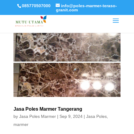
085770507000
info@poles-marmer-teraso-
granit.com
Jasa Poles Marmer Tangerang
by
Jasa Poles Marmer
|
Sep 9, 2024
|
Jasa Poles
,
marmer