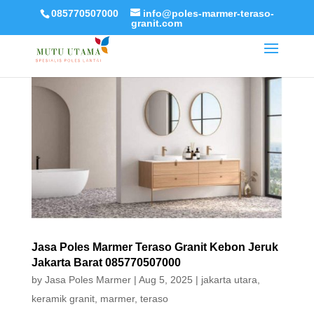
085770507000
info@poles-marmer-teraso-
granit.com
Jasa Poles Marmer Teraso Granit Kebon Jeruk
Jakarta Barat 085770507000
by
Jasa Poles Marmer
|
Aug 5, 2025
|
jakarta utara
,
keramik granit
,
marmer
,
teraso