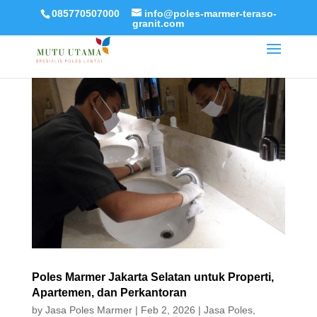
085770507000
info@poles-marmer-teraso-
granit.com
Poles Marmer Jakarta Selatan untuk Properti,
Apartemen, dan Perkantoran
by
Jasa Poles Marmer
|
Feb 2, 2026
|
Jasa Poles
,