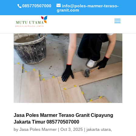
085770507000
info@poles-marmer-teraso-
granit.com
Jasa Poles Marmer Teraso Granit Cipayung
Jakarta Timur 085770507000
by
Jasa Poles Marmer
|
Oct 3, 2025
|
jakarta utara
,