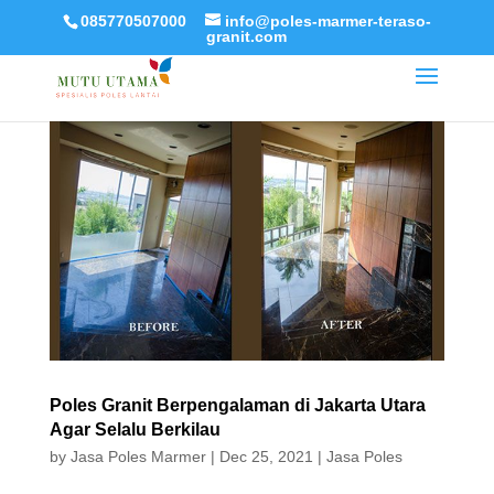
085770507000
info@poles-marmer-teraso-
granit.com
Poles Granit Berpengalaman di Jakarta Utara
Agar Selalu Berkilau
by
Jasa Poles Marmer
|
Dec 25, 2021
|
Jasa Poles