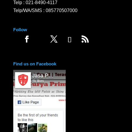
Telp :
021-8490-4117
Telp/WA/SMS :
085770507000
Follow
Find us on Facebook