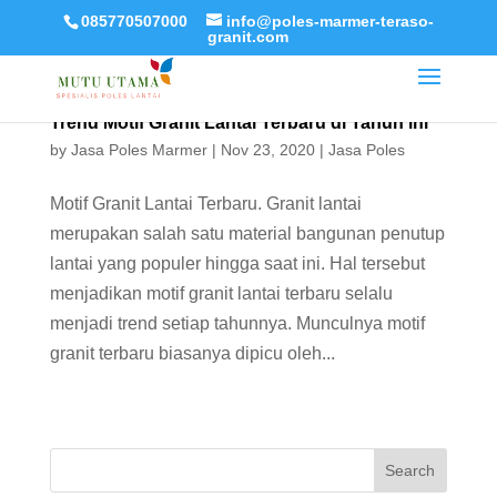
085770507000
info@poles-marmer-teraso-
granit.com
Trend Motif Granit Lantai Terbaru di Tahun ini
by
Jasa Poles Marmer
|
Nov 23, 2020
|
Jasa Poles
Motif Granit Lantai Terbaru. Granit lantai
merupakan salah satu material bangunan penutup
lantai yang populer hingga saat ini. Hal tersebut
menjadikan motif granit lantai terbaru selalu
menjadi trend setiap tahunnya. Munculnya motif
granit terbaru biasanya dipicu oleh...