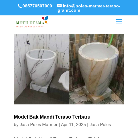
085770507000
info@poles-marmer-teraso-
granit.com
Model Bak Mandi Teraso Terbaru
by
Jasa Poles Marmer
|
Apr 11, 2025
|
Jasa Poles