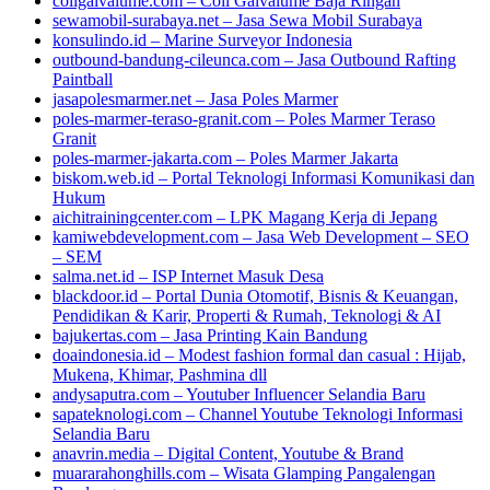
coilgalvalume.com – Coil Galvalume Baja Ringan
sewamobil-surabaya.net – Jasa Sewa Mobil Surabaya
konsulindo.id – Marine Surveyor Indonesia
outbound-bandung-cileunca.com – Jasa Outbound Rafting
Paintball
jasapolesmarmer.net – Jasa Poles Marmer
poles-marmer-teraso-granit.com – Poles Marmer Teraso
Granit
poles-marmer-jakarta.com – Poles Marmer Jakarta
biskom.web.id – Portal Teknologi Informasi Komunikasi dan
Hukum
aichitrainingcenter.com – LPK Magang Kerja di Jepang
kamiwebdevelopment.com – Jasa Web Development – SEO
– SEM
salma.net.id – ISP Internet Masuk Desa
blackdoor.id – Portal Dunia Otomotif, Bisnis & Keuangan,
Pendidikan & Karir, Properti & Rumah, Teknologi & AI
bajukertas.com – Jasa Printing Kain Bandung
doaindonesia.id – Modest fashion formal dan casual : Hijab,
Mukena, Khimar, Pashmina dll
andysaputra.com – Youtuber Influencer Selandia Baru
sapateknologi.com – Channel Youtube Teknologi Informasi
Selandia Baru
anavrin.media – Digital Content, Youtube & Brand
muararahonghills.com – Wisata Glamping Pangalengan