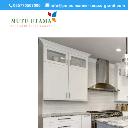
085770507000
info@poles-marmer-teraso-granit.com