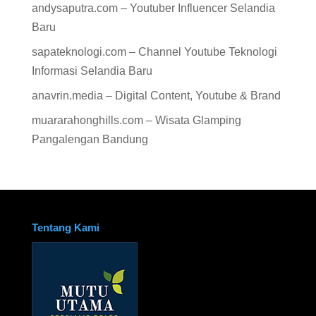
andysaputra.com – Youtuber Influencer Selandia
Baru
sapateknologi.com – Channel Youtube Teknologi
Informasi Selandia Baru
anavrin.media – Digital Content, Youtube & Brand
muararahonghills.com – Wisata Glamping
Pangalengan Bandung
Tentang Kami