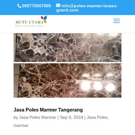
085770507000
info@poles-marmer-teraso-
granit.com
Jasa Poles Marmer Tangerang
by
Jasa Poles Marmer
|
Sep 9, 2024
|
Jasa Poles
,
marmer