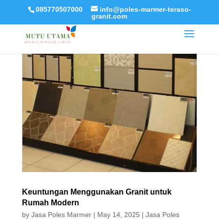
085770507000
info@poles-marmer-teraso-
granit.com
Keuntungan Menggunakan Granit untuk
Rumah Modern
by
Jasa Poles Marmer
|
May 14, 2025
|
Jasa Poles