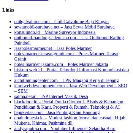
Links
coilgalvalume.com – Coil Galvalume Baja Ringan
sewamobil-surabaya.net – Jasa Sewa Mobil Surabaya
konsulindo.id – Marine Surveyor Indonesia
outbound-bandung-cileunca.com – Jasa Outbound Rafting
Paintball
jasapolesmarmer.net – Jasa Poles Marmer
poles-marmer-teraso-granit.com – Poles Marmer Teraso
Granit
poles-marmer-jakarta.com – Poles Marmer Jakarta
biskom.web.id – Portal Teknologi Informasi Komunikasi dan
Hukum
aichitrainingcenter.com – LPK Magang Kerja di Jepang
kamiwebdevelopment.com – Jasa Web Development – SEO
– SEM
salma.net.id – ISP Internet Masuk Desa
blackdoor.id – Portal Dunia Otomotif, Bisnis & Keuangan,
Pendidikan & Karir, Properti & Rumah, Teknologi & AI
bajukertas.com – Jasa Printing Kain Bandung
doaindonesia.id – Modest fashion formal dan casual : Hijab,
Mukena, Khimar, Pashmina dll
andysaputra.com – Youtuber Influencer Selandia Baru