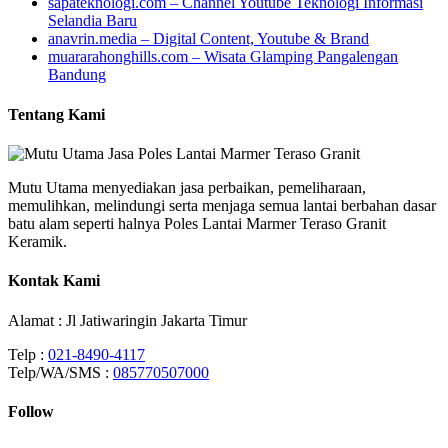
sapateknologi.com – Channel Youtube Teknologi Informasi
Selandia Baru
anavrin.media – Digital Content, Youtube & Brand
muararahonghills.com – Wisata Glamping Pangalengan
Bandung
Tentang Kami
Mutu Utama menyediakan jasa perbaikan, pemeliharaan,
memulihkan, melindungi serta menjaga semua lantai berbahan dasar
batu alam seperti halnya Poles Lantai Marmer Teraso Granit
Keramik.
Kontak Kami
Alamat : Jl Jatiwaringin Jakarta Timur
Telp :
021-8490-4117
Telp/WA/SMS :
085770507000
Follow