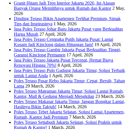
Granit Hitam Jadi Tren Interior Jakarta 2026, Ini Alasan
Banyak Orang Memilihnya untuk Rumah dan Kantor
2 May,
2026
Dinding Teraso Bikin Apartemen Terlihat Premium, Simak
Tips dan Inspirasinya
1 May, 2026
Jasa Poles Teraso Johar Baru Jakarta Pusat yang Berkualitas
Harga Murah
27 April, 2026
Jasa Poles Teraso Cempaka Putih Jakarta Pusat: Lantai
Kusam Jadi Kinclong dalam Hitungan Jam!
19 April, 2026
Jasa Poles Teraso Gambir Jakarta Pusat Berkualitas Tinggi,
Garansi Kinclong Permanen
17 April, 2026
Jasa Poles Teraso Jakarta Pusat Tercepat, Hemat Biaya
Renovasi Hingga 70%!
8 April, 2026
Jasa Poles Teraso Pulo Gadung Jakarta Timur, Solusi Terbaik
untuk Lantai Anda
1 April, 2026
Poles Teraso Pasar Rebo Jakarta Timur, Cepat, Bersih, Tahan
Lama
29 March, 2026
Poles Teraso Matraman Jakarta Timur, Solusi Lantai Rumah,
Kantor, Mall & Gedung Menjadi Mengkilap
23 March, 2026
Poles Teraso Makasar Jakarta Timur, Jangan Bongkar Lantai,
Hasilnya Bikin Takjub!
14 March, 2026
Poles Teraso Tebet Jakarta Selatan, Solusi Lantai Apartemen,
Rumah, Kantor Jadi Premium
7 March, 2026
Poles Teraso Setiabudi Jakarta Selatan, Solusi Praktis untuk
Rumah & Kantor!
1 March, 2026