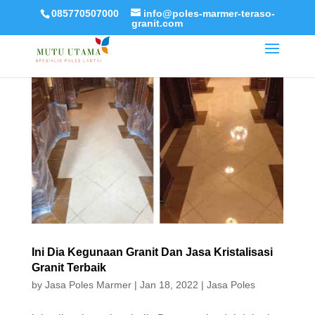
085770507000
info@poles-marmer-teraso-
granit.com
Ini Dia Kegunaan Granit Dan Jasa Kristalisasi
Granit Terbaik
by
Jasa Poles Marmer
|
Jan 18, 2022
|
Jasa Poles