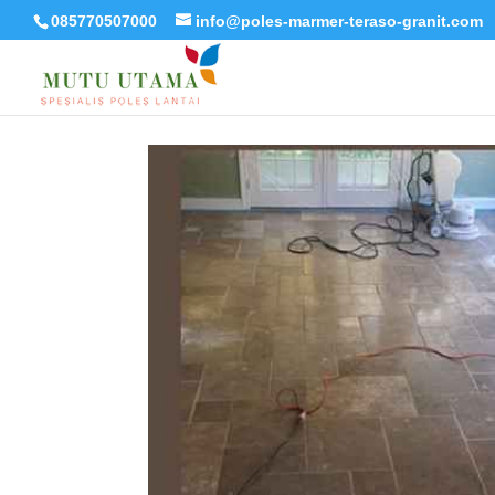
085770507000
info@poles-marmer-teraso-granit.com