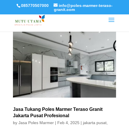
085770507000
info@poles-marmer-teraso-
granit.com
Jasa Tukang Poles Marmer Teraso Granit
Jakarta Pusat Profesional
by
Jasa Poles Marmer
|
Feb 4, 2025
|
jakarta pusat
,