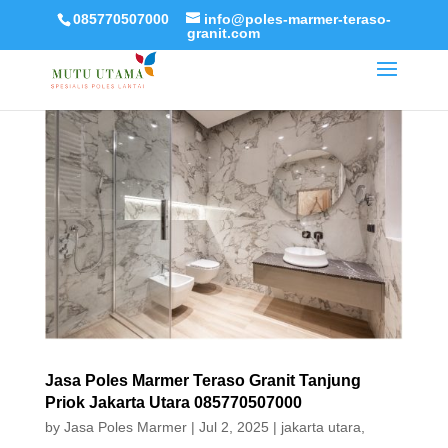
085770507000
info@poles-marmer-teraso-
granit.com
Jasa Poles Marmer Teraso Granit Tanjung
Priok Jakarta Utara 085770507000
by
Jasa Poles Marmer
|
Jul 2, 2025
|
jakarta utara
,