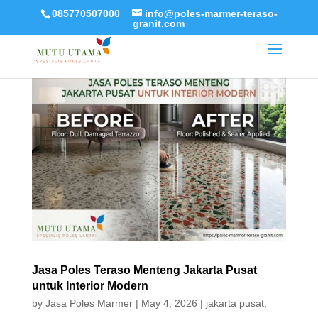
085770507000
info@poles-marmer-teraso-
granit.com
Jasa Poles Teraso Menteng Jakarta Pusat
untuk Interior Modern
by
Jasa Poles Marmer
|
May 4, 2026
|
jakarta pusat
,