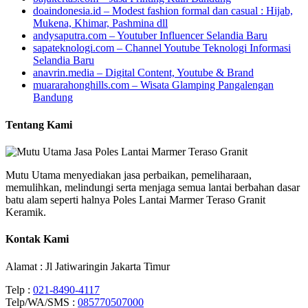
doaindonesia.id – Modest fashion formal dan casual : Hijab,
Mukena, Khimar, Pashmina dll
andysaputra.com – Youtuber Influencer Selandia Baru
sapateknologi.com – Channel Youtube Teknologi Informasi
Selandia Baru
anavrin.media – Digital Content, Youtube & Brand
muararahonghills.com – Wisata Glamping Pangalengan
Bandung
Tentang Kami
Mutu Utama menyediakan jasa perbaikan, pemeliharaan,
memulihkan, melindungi serta menjaga semua lantai berbahan dasar
batu alam seperti halnya Poles Lantai Marmer Teraso Granit
Keramik.
Kontak Kami
Alamat : Jl Jatiwaringin Jakarta Timur
Telp :
021-8490-4117
Telp/WA/SMS :
085770507000