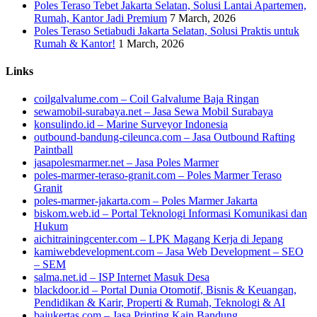
Poles Teraso Tebet Jakarta Selatan, Solusi Lantai Apartemen,
Rumah, Kantor Jadi Premium
7 March, 2026
Poles Teraso Setiabudi Jakarta Selatan, Solusi Praktis untuk
Rumah & Kantor!
1 March, 2026
Links
coilgalvalume.com – Coil Galvalume Baja Ringan
sewamobil-surabaya.net – Jasa Sewa Mobil Surabaya
konsulindo.id – Marine Surveyor Indonesia
outbound-bandung-cileunca.com – Jasa Outbound Rafting
Paintball
jasapolesmarmer.net – Jasa Poles Marmer
poles-marmer-teraso-granit.com – Poles Marmer Teraso
Granit
poles-marmer-jakarta.com – Poles Marmer Jakarta
biskom.web.id – Portal Teknologi Informasi Komunikasi dan
Hukum
aichitrainingcenter.com – LPK Magang Kerja di Jepang
kamiwebdevelopment.com – Jasa Web Development – SEO
– SEM
salma.net.id – ISP Internet Masuk Desa
blackdoor.id – Portal Dunia Otomotif, Bisnis & Keuangan,
Pendidikan & Karir, Properti & Rumah, Teknologi & AI
bajukertas.com – Jasa Printing Kain Bandung