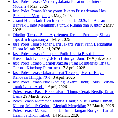
Jasa Poles Teraso Menteng Jakarta Pusat untuk Interior
Modern
4 May, 2026
Jasa Poles Teraso Kemayoran Jakarta Pusat dengan Hasil
Bersih dan Mengkilap
3 May, 2026
Granit Hitam Jadi Tren Interior Jakarta 2026, Ini Alasan
Banyak Orang Memilihnya untuk Rumah dan Kantor
2 May,
2026
Dinding Teraso Bikin Apartemen Terlihat Premium, Simak
Tips dan Inspirasinya
1 May, 2026
Jasa Poles Teraso Johar Baru Jakarta Pusat yang Berkualitas
Harga Murah
27 April, 2026
Jasa Poles Teraso Cempaka Putih Jakarta Pusat: Lantai
Kusam Jadi Kinclong dalam Hitungan Jam!
19 April, 2026
Jasa Poles Teraso Gambir Jakarta Pusat Berkualitas Tinggi,
Garansi Kinclong Permanen
17 April, 2026
Jasa Poles Teraso Jakarta Pusat Tercepat, Hemat Biaya
Renovasi Hingga 70%!
8 April, 2026
Jasa Poles Teraso Pulo Gadung Jakarta Timur, Solusi Terbaik
untuk Lantai Anda
1 April, 2026
Poles Teraso Pasar Rebo Jakarta Timur, Cepat, Bersih, Tahan
Lama
29 March, 2026
Poles Teraso Matraman Jakarta Timur, Solusi Lantai Rumah,
Kantor, Mall & Gedung Menjadi Mengkilap
23 March, 2026
Poles Teraso Makasar Jakarta Timur, Jangan Bongkar Lantai,
Hasilnya Bikin Takjub!
14 March, 2026