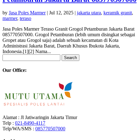
by
Jasa Poles Marmer
|
Jul 12, 2025
|
jakarta utara
,
keramik granit
,
marmer
,
teraso
Jasa Poles Marmer Teraso Granit Grogol Petamburan Jakarta Barat
085770507000. Grogol Petamburan (lebih umum disingkat sebagai
Gropet atau Grogol saja) adalah sebuah kecamatan di Kota
Administrasi Jakarta Barat, Daerah Khusus Ibukota Jakarta,
Indonesia.[1][2] Nama...
Search
for:
Our Office:
Alamat : Jl Jatiwaringin Jakarta Timur
Telp :
021-8490-4117
Telp/WA/SMS :
085770507000