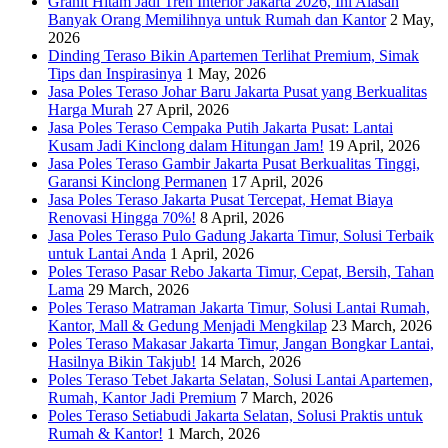
Granit Hitam Jadi Tren Interior Jakarta 2026, Ini Alasan
Banyak Orang Memilihnya untuk Rumah dan Kantor
2 May,
2026
Dinding Teraso Bikin Apartemen Terlihat Premium, Simak
Tips dan Inspirasinya
1 May, 2026
Jasa Poles Teraso Johar Baru Jakarta Pusat yang Berkualitas
Harga Murah
27 April, 2026
Jasa Poles Teraso Cempaka Putih Jakarta Pusat: Lantai
Kusam Jadi Kinclong dalam Hitungan Jam!
19 April, 2026
Jasa Poles Teraso Gambir Jakarta Pusat Berkualitas Tinggi,
Garansi Kinclong Permanen
17 April, 2026
Jasa Poles Teraso Jakarta Pusat Tercepat, Hemat Biaya
Renovasi Hingga 70%!
8 April, 2026
Jasa Poles Teraso Pulo Gadung Jakarta Timur, Solusi Terbaik
untuk Lantai Anda
1 April, 2026
Poles Teraso Pasar Rebo Jakarta Timur, Cepat, Bersih, Tahan
Lama
29 March, 2026
Poles Teraso Matraman Jakarta Timur, Solusi Lantai Rumah,
Kantor, Mall & Gedung Menjadi Mengkilap
23 March, 2026
Poles Teraso Makasar Jakarta Timur, Jangan Bongkar Lantai,
Hasilnya Bikin Takjub!
14 March, 2026
Poles Teraso Tebet Jakarta Selatan, Solusi Lantai Apartemen,
Rumah, Kantor Jadi Premium
7 March, 2026
Poles Teraso Setiabudi Jakarta Selatan, Solusi Praktis untuk
Rumah & Kantor!
1 March, 2026