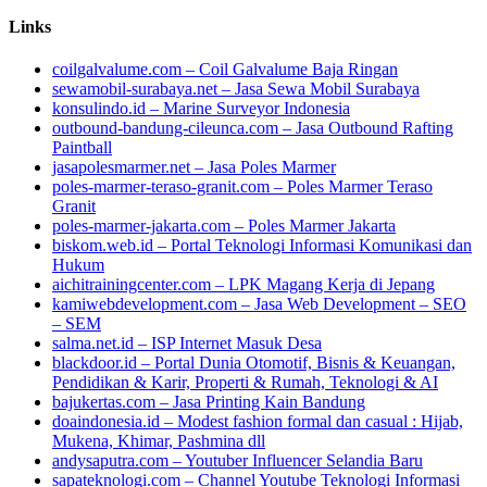
Links
coilgalvalume.com – Coil Galvalume Baja Ringan
sewamobil-surabaya.net – Jasa Sewa Mobil Surabaya
konsulindo.id – Marine Surveyor Indonesia
outbound-bandung-cileunca.com – Jasa Outbound Rafting
Paintball
jasapolesmarmer.net – Jasa Poles Marmer
poles-marmer-teraso-granit.com – Poles Marmer Teraso
Granit
poles-marmer-jakarta.com – Poles Marmer Jakarta
biskom.web.id – Portal Teknologi Informasi Komunikasi dan
Hukum
aichitrainingcenter.com – LPK Magang Kerja di Jepang
kamiwebdevelopment.com – Jasa Web Development – SEO
– SEM
salma.net.id – ISP Internet Masuk Desa
blackdoor.id – Portal Dunia Otomotif, Bisnis & Keuangan,
Pendidikan & Karir, Properti & Rumah, Teknologi & AI
bajukertas.com – Jasa Printing Kain Bandung
doaindonesia.id – Modest fashion formal dan casual : Hijab,
Mukena, Khimar, Pashmina dll
andysaputra.com – Youtuber Influencer Selandia Baru
sapateknologi.com – Channel Youtube Teknologi Informasi