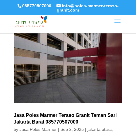
085770507000
info@poles-marmer-teraso-
granit.com
Jasa Poles Marmer Teraso Granit Taman Sari
Jakarta Barat 085770507000
by
Jasa Poles Marmer
|
Sep 2, 2025
|
jakarta utara
,