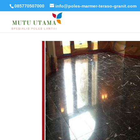
085770507000
info@poles-marmer-teraso-granit.com