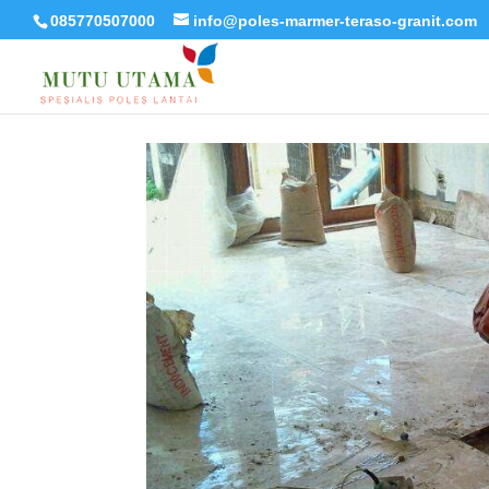
085770507000
info@poles-marmer-teraso-granit.com