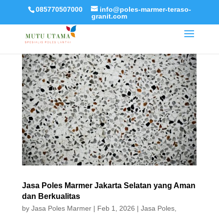
085770507000
info@poles-marmer-teraso-
granit.com
Jasa Poles Marmer Jakarta Selatan yang Aman
dan Berkualitas
by
Jasa Poles Marmer
|
Feb 1, 2026
|
Jasa Poles
,