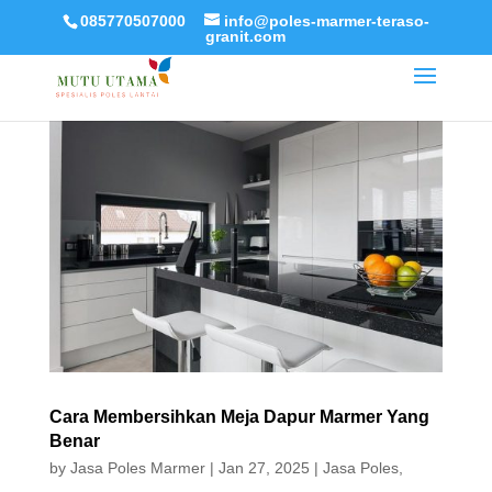
085770507000
info@poles-marmer-teraso-
granit.com
Cara Membersihkan Meja Dapur Marmer Yang
Benar
by
Jasa Poles Marmer
|
Jan 27, 2025
|
Jasa Poles
,