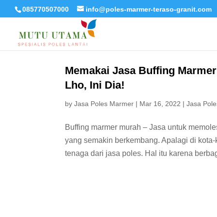
085770507000
info@poles-marmer-teraso-granit.com
Memakai Jasa Buffing Marme
Lho, Ini Dia!
by
Jasa Poles Marmer
|
Mar 16, 2022
|
Jasa Pole
Buffing marmer murah – Jasa untuk memoles
yang semakin berkembang. Apalagi di kota
tenaga dari jasa poles. Hal itu karena ber