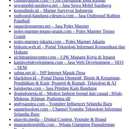
coilgalvalume.com – Coil Galvalume Baja Ringan
sewamobil-surabaya.net – Jasa Sewa Mobil Surabaya
konsulindo.id – Marine Surveyor Indonesia
outbound-bandung-cileunca.com – Jasa Outbound Rafting
Paintball
jasapolesmarmer.net – Jasa Poles Marmer
poles-marmer-teraso-granit.com – Poles Marmer Teraso
Granit
poles-marmer-jakarta.com – Poles Marmer Jakarta
biskom.web.id – Portal Teknologi Informasi Komunikasi dan
Hukum
aichitrainingcenter.com – LPK Magang Kerja di Jepang
kamiwebdevelopment.com – Jasa Web Development – SEO
– SEM
salma.net.id – ISP Internet Masuk Desa
blackdoor.id – Portal Dunia Otomotif, Bisnis & Keuangan,
Pendidikan & Karir, Properti & Rumah, Teknologi & AI
bajukertas.com – Jasa Printing Kain Bandung
doaindonesia.id – Modest fashion formal dan casual : Hijab,
Mukena, Khimar, Pashmina dll
andysaputra.com – Youtuber Influencer Selandia Baru
sapateknologi.com – Channel Youtube Teknologi Informasi
Selandia Baru
anavrin.media – Digital Content, Youtube & Brand
muararahonghills.com – Wisata Glamping Pangalengan