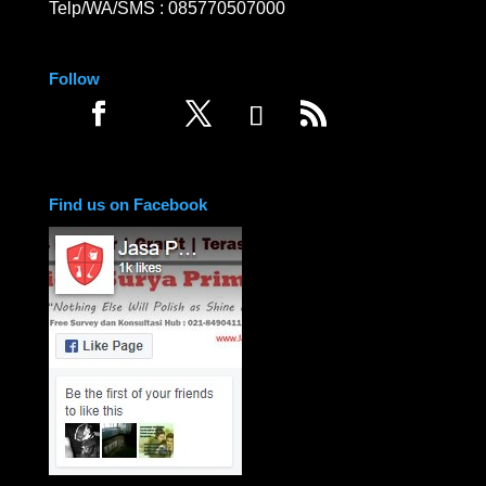
Telp/WA/SMS :
085770507000
Follow
Find us on Facebook