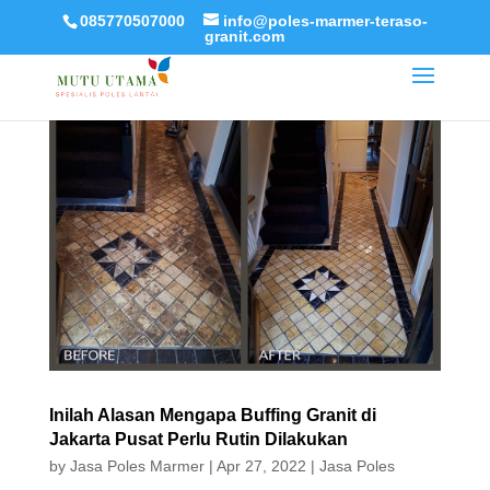
085770507000
info@poles-marmer-teraso-
granit.com
Inilah Alasan Mengapa Buffing Granit di
Jakarta Pusat Perlu Rutin Dilakukan
by
Jasa Poles Marmer
|
Apr 27, 2022
|
Jasa Poles