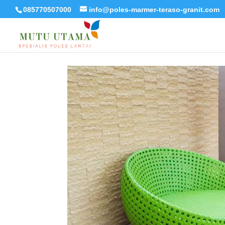
085770507000
info@poles-marmer-teraso-granit.com