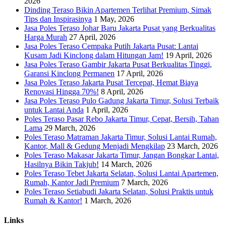
2026
Dinding Teraso Bikin Apartemen Terlihat Premium, Simak
Tips dan Inspirasinya
1 May, 2026
Jasa Poles Teraso Johar Baru Jakarta Pusat yang Berkualitas
Harga Murah
27 April, 2026
Jasa Poles Teraso Cempaka Putih Jakarta Pusat: Lantai
Kusam Jadi Kinclong dalam Hitungan Jam!
19 April, 2026
Jasa Poles Teraso Gambir Jakarta Pusat Berkualitas Tinggi,
Garansi Kinclong Permanen
17 April, 2026
Jasa Poles Teraso Jakarta Pusat Tercepat, Hemat Biaya
Renovasi Hingga 70%!
8 April, 2026
Jasa Poles Teraso Pulo Gadung Jakarta Timur, Solusi Terbaik
untuk Lantai Anda
1 April, 2026
Poles Teraso Pasar Rebo Jakarta Timur, Cepat, Bersih, Tahan
Lama
29 March, 2026
Poles Teraso Matraman Jakarta Timur, Solusi Lantai Rumah,
Kantor, Mall & Gedung Menjadi Mengkilap
23 March, 2026
Poles Teraso Makasar Jakarta Timur, Jangan Bongkar Lantai,
Hasilnya Bikin Takjub!
14 March, 2026
Poles Teraso Tebet Jakarta Selatan, Solusi Lantai Apartemen,
Rumah, Kantor Jadi Premium
7 March, 2026
Poles Teraso Setiabudi Jakarta Selatan, Solusi Praktis untuk
Rumah & Kantor!
1 March, 2026
Links