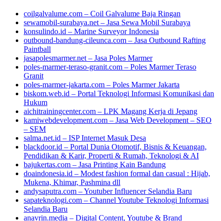
coilgalvalume.com – Coil Galvalume Baja Ringan
sewamobil-surabaya.net – Jasa Sewa Mobil Surabaya
konsulindo.id – Marine Surveyor Indonesia
outbound-bandung-cileunca.com – Jasa Outbound Rafting
Paintball
jasapolesmarmer.net – Jasa Poles Marmer
poles-marmer-teraso-granit.com – Poles Marmer Teraso
Granit
poles-marmer-jakarta.com – Poles Marmer Jakarta
biskom.web.id – Portal Teknologi Informasi Komunikasi dan
Hukum
aichitrainingcenter.com – LPK Magang Kerja di Jepang
kamiwebdevelopment.com – Jasa Web Development – SEO
– SEM
salma.net.id – ISP Internet Masuk Desa
blackdoor.id – Portal Dunia Otomotif, Bisnis & Keuangan,
Pendidikan & Karir, Properti & Rumah, Teknologi & AI
bajukertas.com – Jasa Printing Kain Bandung
doaindonesia.id – Modest fashion formal dan casual : Hijab,
Mukena, Khimar, Pashmina dll
andysaputra.com – Youtuber Influencer Selandia Baru
sapateknologi.com – Channel Youtube Teknologi Informasi
Selandia Baru
anavrin.media – Digital Content, Youtube & Brand