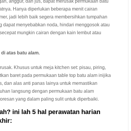
gan, anggur, dan jus, dapat merusak permukaan batu
patnya. Hanya diperlukan beberapa menit cairan
mer, jadi lebih baik segera membersihkan tumpahan
g dapat menyebabkan noda, hindari menggosok atau
secepat mungkin cairan dengan kain lembut atau
di atas batu alam.
rusak. Khusus untuk meja kitchen set: pisau, piring,
an baret pada permukaan table top batu alam inijika
as, dan alas anti panas lainya untuk memastikan
ntuhan langsung dengan permukaan batu alam
resan yang dalam paling sulit untuk diperbaiki.
? ini lah 5 hal perawatan harian
hir: