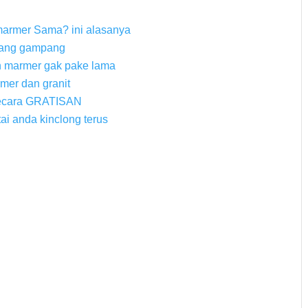
marmer Sama? ini alasanya
yang gampang
n marmer gak pake lama
rmer dan granit
secara GRATISAN
ai anda kinclong terus