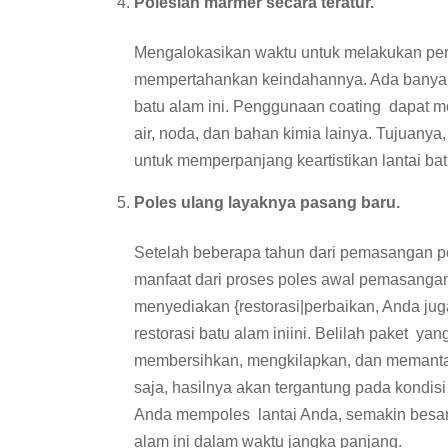
Poleslah marmer secara teratur.
Mengalokasikan waktu untuk melakukan per
mempertahankan keindahannya. Ada banyak 
batu alam ini. Penggunaan coating dapat m
air, noda, dan bahan kimia lainya. Tujuanya
untuk memperpanjang keartistikan lantai bat
Poles ulang layaknya pasang baru.
Setelah beberapa tahun dari pemasangan 
manfaat dari proses poles awal pemasanga
menyediakan {restorasi|perbaikan, Anda j
restorasi batu alam iniini. Belilah paket 
membersihkan, mengkilapkan, dan memantapka
saja, hasilnya akan tergantung pada kondis
Anda mempoles lantai Anda, semakin besa
alam ini dalam waktu jangka panjang.