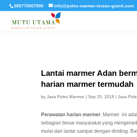
085770507000
info@poles-marmer-teraso-granit.com
Lantai marmer Adan berma
harian marmer termudah
by
Jasa Poles Marmer
|
Sep 25, 2018
|
Jasa Pole
Perawatan harian marmer
. Marmer ini ad
sebagian besar masyarakat yang mengene
mulai dari lantai sampai dengan dinding. Ba