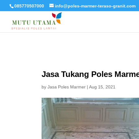
085770507000
info@poles-marmer-teraso-granit.com
Jasa Tukang Poles Marmer
by
Jasa Poles Marmer
|
Aug 15, 2021