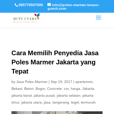
085770507000
info@poles-marmer-teraso-
granit.com
Cara Memilih Penyedia Jasa
Poles Marmer Jakarta yang
Tepat
by
Jasa Poles Marmer
|
Sep 19, 2017
|
apartemen
,
Bekasi
,
Beton
,
Bogor
,
Concrete
,
cor
,
harga
,
Jakarta
,
jakarta barat
,
jakarta pusat
,
jakarta selatan
,
jakarta
timur
,
jakarta utara
,
jasa
,
tangerang
,
tegel
,
termurah