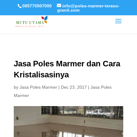
085770507000
info@poles-marmer-teraso-
granit.com
Jasa Poles Marmer dan Cara
Kristalisasinya
by
Jasa Poles Marmer
|
Dec 23, 2017
|
Jasa Poles
Marmer