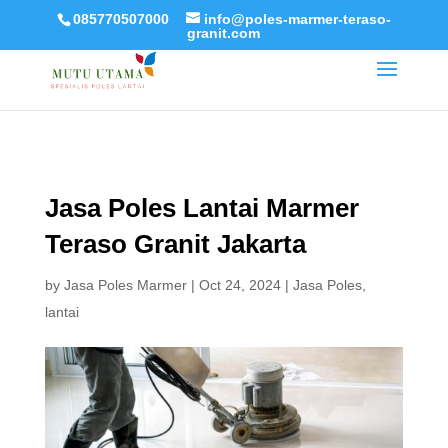
085770507000
info@poles-marmer-teraso-
granit.com
Jasa Poles Lantai Marmer
Teraso Granit Jakarta
by
Jasa Poles Marmer
|
Oct 24, 2024
|
Jasa Poles
,
lantai