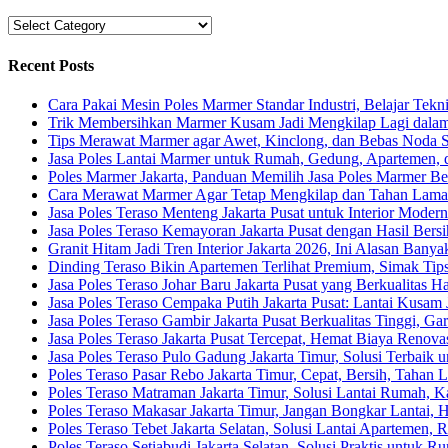
Categories
Recent Posts
Cara Pakai Mesin Poles Marmer Standar Industri, Belajar Tek
Trik Membersihkan Marmer Kusam Jadi Mengkilap Lagi dalam
Tips Merawat Marmer agar Awet, Kinclong, dan Bebas Noda 
Jasa Poles Lantai Marmer untuk Rumah, Gedung, Apartemen, 
Poles Marmer Jakarta, Panduan Memilih Jasa Poles Marmer B
Cara Merawat Marmer Agar Tetap Mengkilap dan Tahan Lama 
Jasa Poles Teraso Menteng Jakarta Pusat untuk Interior Modern
Jasa Poles Teraso Kemayoran Jakarta Pusat dengan Hasil Bers
Granit Hitam Jadi Tren Interior Jakarta 2026, Ini Alasan Ba
Dinding Teraso Bikin Apartemen Terlihat Premium, Simak Tips
Jasa Poles Teraso Johar Baru Jakarta Pusat yang Berkualitas 
Jasa Poles Teraso Cempaka Putih Jakarta Pusat: Lantai Kusam
Jasa Poles Teraso Gambir Jakarta Pusat Berkualitas Tinggi, G
Jasa Poles Teraso Jakarta Pusat Tercepat, Hemat Biaya Renov
Jasa Poles Teraso Pulo Gadung Jakarta Timur, Solusi Terbaik 
Poles Teraso Pasar Rebo Jakarta Timur, Cepat, Bersih, Tahan 
Poles Teraso Matraman Jakarta Timur, Solusi Lantai Rumah, 
Poles Teraso Makasar Jakarta Timur, Jangan Bongkar Lantai, H
Poles Teraso Tebet Jakarta Selatan, Solusi Lantai Apartemen,
Poles Teraso Setiabudi Jakarta Selatan, Solusi Praktis untuk 