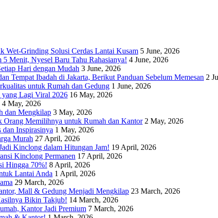
nik Wet-Grinding Solusi Cerdas Lantai Kusam
5 June, 2026
 5 Menit, Nyesel Baru Tahu Rahasianya!
4 June, 2026
Setiap Hari dengan Mudah
3 June, 2026
dan Tempat Ibadah di Jakarta, Berikut Panduan Sebelum Memesan
2 J
erkualitas untuk Rumah dan Gedung
1 June, 2026
yang Lagi Viral 2026
16 May, 2026
4 May, 2026
ih dan Mengkilap
3 May, 2026
nyak Orang Memilihnya untuk Rumah dan Kantor
2 May, 2026
 dan Inspirasinya
1 May, 2026
Harga Murah
27 April, 2026
 Jadi Kinclong dalam Hitungan Jam!
19 April, 2026
aransi Kinclong Permanen
17 April, 2026
asi Hingga 70%!
8 April, 2026
untuk Lantai Anda
1 April, 2026
Lama
29 March, 2026
Kantor, Mall & Gedung Menjadi Mengkilap
23 March, 2026
asilnya Bikin Takjub!
14 March, 2026
 Rumah, Kantor Jadi Premium
7 March, 2026
Rumah & Kantor!
1 March, 2026