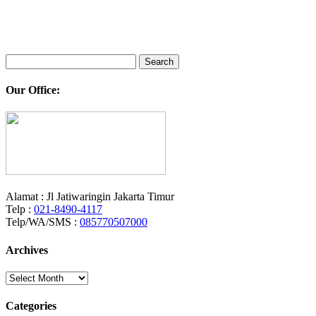
Search
for:
Our Office:
Alamat : Jl Jatiwaringin Jakarta Timur
Telp :
021-8490-4117
Telp/WA/SMS :
085770507000
Archives
Archives
Categories