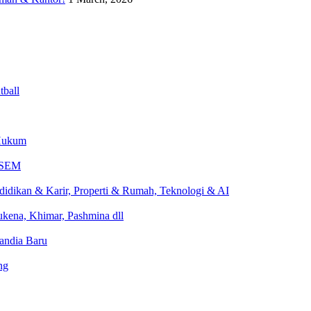
tball
 Hukum
 SEM
ndidikan & Karir, Properti & Rumah, Teknologi & AI
Mukena, Khimar, Pashmina dll
landia Baru
ng