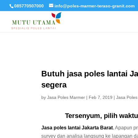
085770507000
info@poles-marmer-teraso-granit.com
Butuh jasa poles lantai 
segera
by
Jasa Poles Marmer
|
Feb 7, 2019
|
Jasa Poles
Tersenyum, pilih wakt
Jasa poles lantai Jakarta Barat
.
Apapun pro
survey dan analisa langsung ke lapangan d