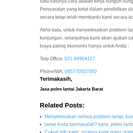
satu-satunya cara adalah kerja sunguh-sung
Persyaratan yang ketat dalam pendidikan da
secara tetap telah membantu kami secara ko
Akhir kata, untuk menyelesaikan problem lan
kunjungan, selanjutnya kami akan ajukan sa
biaya paling ekonomis hanya untuk Anda :
Telp Office:
021-84904117
Phone/WA:
085770507000
Terimakasih,
Jasa poles lantai Jakarta Barat
Related Posts:
Menyelesaikan semua problem lantai, kami
lantai Anda bermasalah? kami, poles lanta
Cukup info kami, sisanya kami poles gran