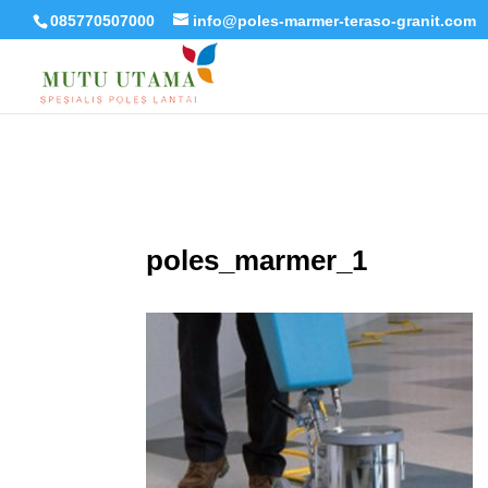
085770507000
info@poles-marmer-teraso-granit.com
poles_marmer_1