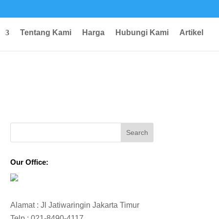
Tentang Kami
Harga
Hubungi Kami
Artikel
Our Office:
Alamat : Jl Jatiwaringin Jakarta Timur
Telp :
021-8490-4117