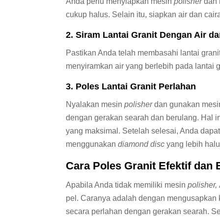
Anda perlu menyiapkan mesin
polisher
dan
cukup halus. Selain itu, siapkan air dan cai
2. Siram Lantai Granit Dengan Air d
Pastikan Anda telah membasahi lantai grani
menyiramkan air yang berlebih pada lantai g
3. Poles Lantai Granit Perlahan
Nyalakan mesin
polisher
dan gunakan mesin
dengan gerakan searah dan berulang. Hal ini
yang maksimal. Setelah selesai, Anda dap
menggunakan
diamond disc
yang lebih halu
Cara
Poles Granit
Efektif dan 
Apabila Anda tidak memiliki mesin
polisher,
pel. Caranya adalah dengan mengusapkan ka
secara perlahan dengan gerakan searah. Se