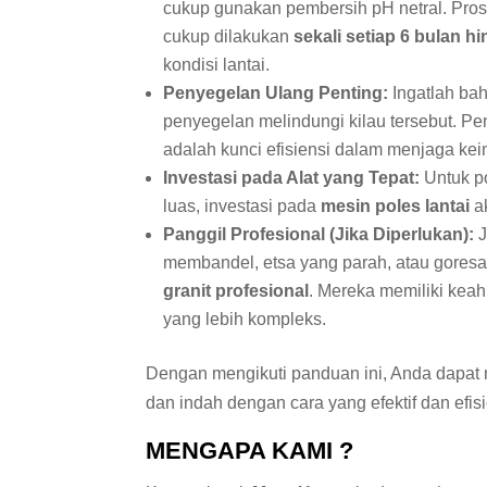
cukup gunakan pembersih pH netral. Pro
cukup dilakukan
sekali setiap 6 bulan h
kondisi lantai.
Penyegelan Ulang Penting:
Ingatlah ba
penyegelan melindungi kilau tersebut. Pe
adalah kunci efisiensi dalam menjaga kei
Investasi pada Alat yang Tepat:
Untuk po
luas, investasi pada
mesin poles lantai
a
Panggil Profesional (Jika Diperlukan):
J
membandel, etsa yang parah, atau gores
granit profesional
. Mereka memiliki kea
yang lebih kompleks.
Dengan mengikuti panduan ini, Anda dapat m
dan indah dengan cara yang efektif dan efis
MENGAPA KAMI ?