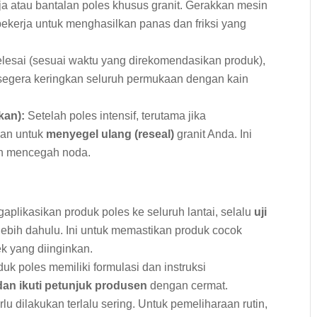
a atau bantalan poles khusus granit. Gerakkan mesin
bekerja untuk menghasilkan panas dan friksi yang
elesai (sesuai waktu yang direkomendasikan produk),
n segera keringkan seluruh permukaan dengan kain
kan):
Setelah poles intensif, terutama jika
kan untuk
menyegel ulang (reseal)
granit Anda. Ini
an mencegah noda.
likasikan produk poles ke seluruh lantai, selalu
uji
lebih dahulu. Ini untuk memastikan produk cocok
k yang diinginkan.
uk poles memiliki formulasi dan instruksi
dan ikuti petunjuk produsen
dengan cermat.
rlu dilakukan terlalu sering. Untuk pemeliharaan rutin,