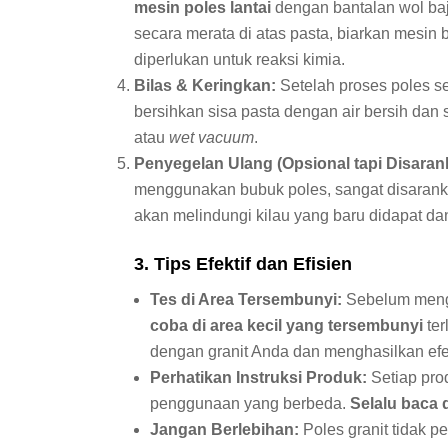
mesin poles lantai
dengan bantalan wol baj
secara merata di atas pasta, biarkan mesin 
diperlukan untuk reaksi kimia.
Bilas & Keringkan:
Setelah proses poles s
bersihkan sisa pasta dengan air bersih da
atau
wet vacuum
.
Penyegelan Ulang (Opsional tapi Disaran
menggunakan bubuk poles, sangat disaran
akan melindungi kilau yang baru didapat d
3. Tips Efektif dan Efisien
Tes di Area Tersembunyi:
Sebelum mengap
coba di area kecil yang tersembunyi
ter
dengan granit Anda dan menghasilkan efe
Perhatikan Instruksi Produk:
Setiap prod
penggunaan yang berbeda.
Selalu baca 
Jangan Berlebihan:
Poles granit tidak pe