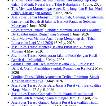
Trik Membersihkan Marmer Kusam Jadi Mengkilap Lagi
dalam 5 Menit, Nyesel Baru Tahu Rahasianya!
4 June, 2026
Tips Merawat Marmer agar Awet, Kinclong, dan Bebas Noda
Setiap Hari dengan Mudah
3 June, 2026
Jasa Poles Lantai Marmer untuk Rumah, Gedung, Apartemen,
dan Tempat Ibadah di Jakarta, Berikut Panduan Sebelum
Memesan
2 June, 2026
Poles Marmer Jakarta, Panduan Memilih Jasa Poles Marmer
Berkualitas untuk Rumah dan Gedung
1 June, 2026
Cara Merawat Marmer Agar Tetap Mengkilap dan Tahan
Lama yang Lagi Viral 2026
16 May, 2026
Jasa Poles Teraso Menteng Jakarta Pusat untuk Interior
Modern
4 May, 2026
Jasa Poles Teraso Kemayoran Jakarta Pusat dengan Hasil
Bersih dan Mengkilap
3 May, 2026
Granit Hitam Jadi Tren Interior Jakarta 2026, Ini Alasan
Banyak Orang Memilihnya untuk Rumah dan Kantor
2 May,
2026
Dinding Teraso Bikin Apartemen Terlihat Premium, Simak
Tips dan Inspirasinya
1 May, 2026
Jasa Poles Teraso Johar Baru Jakarta Pusat yang Berkualitas
Harga Murah
27 April, 2026
Jasa Poles Teraso Cempaka Putih Jakarta Pusat: Lantai
Kusam Jadi Kinclong dalam Hitungan Jam!
19 April, 2026
Jasa Poles Teraso Gambir Jakarta Pusat Berkualitas Tinggi,