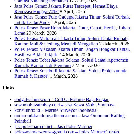
Garansi Kinclong Permanen
17 April, 2026
Jasa Poles Teraso Jakarta Pusat Tercepat, Hemat Biaya
Renovasi Hingga 70%!
8 April, 2026
Jasa Poles Teraso Pulo Gadung Jakarta Timur, Solusi Terbaik
untuk Lantai Anda
1 April, 2026
Poles Teraso Pasar Rebo Jakarta Timur, Cepat, Bersih, Tahan
Lama
29 March, 2026
Poles Teraso Matraman Jakarta Timur, Solusi Lantai Rumah,
Kantor, Mall & Gedung Menjadi Mengkilap
23 March, 2026
Poles Teraso Makasar Jakarta Timur, Jangan Bongkar Lantai,
Hasilnya Bikin Takjub!
14 March, 2026
Poles Teraso Tebet Jakarta Selatan, Solusi Lantai Apartemen,
Rumah, Kantor Jadi Premium
7 March, 2026
Poles Teraso Setiabudi Jakarta Selatan, Solusi Praktis untuk
Rumah & Kantor!
1 March, 2026
Links
coilgalvalume.com – Coil Galvalume Baja Ringan
sewamobil-surabaya.net – Jasa Sewa Mobil Surabaya
konsulindo.id – Marine Surveyor Indonesia
outbound-bandung-cileunca.com – Jasa Outbound Rafting
Paintball
jasapolesmarmer.net – Jasa Poles Marmer
poles-marmer-teraso-granit.com – Poles Marmer Teraso