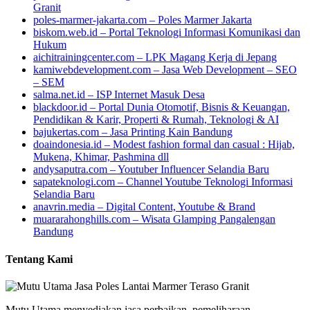
Granit
poles-marmer-jakarta.com – Poles Marmer Jakarta
biskom.web.id – Portal Teknologi Informasi Komunikasi dan
Hukum
aichitrainingcenter.com – LPK Magang Kerja di Jepang
kamiwebdevelopment.com – Jasa Web Development – SEO
– SEM
salma.net.id – ISP Internet Masuk Desa
blackdoor.id – Portal Dunia Otomotif, Bisnis & Keuangan,
Pendidikan & Karir, Properti & Rumah, Teknologi & AI
bajukertas.com – Jasa Printing Kain Bandung
doaindonesia.id – Modest fashion formal dan casual : Hijab,
Mukena, Khimar, Pashmina dll
andysaputra.com – Youtuber Influencer Selandia Baru
sapateknologi.com – Channel Youtube Teknologi Informasi
Selandia Baru
anavrin.media – Digital Content, Youtube & Brand
muararahonghills.com – Wisata Glamping Pangalengan
Bandung
Tentang Kami
Mutu Utama menyediakan jasa perbaikan, pemeliharaan,