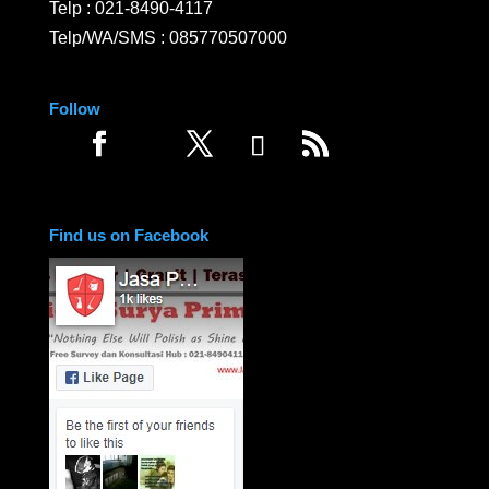
Telp :
021-8490-4117
Telp/WA/SMS :
085770507000
Follow
Find us on Facebook