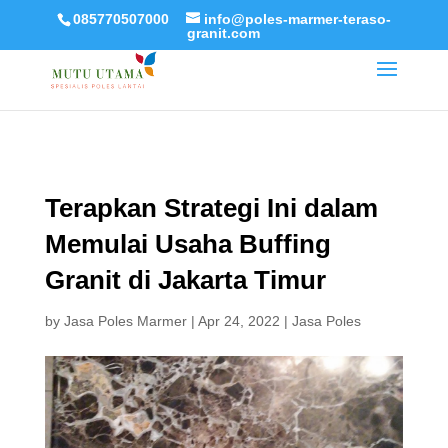
085770507000
info@poles-marmer-teraso-
granit.com
Terapkan Strategi Ini dalam
Memulai Usaha Buffing
Granit di Jakarta Timur
by
Jasa Poles Marmer
|
Apr 24, 2022
|
Jasa Poles