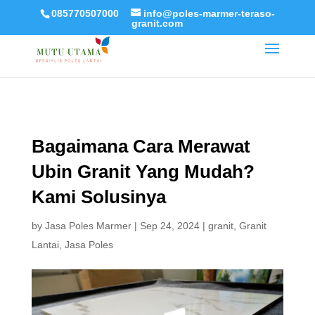
085770507000
info@poles-marmer-teraso-
granit.com
Bagaimana Cara Merawat
Ubin Granit Yang Mudah?
Kami Solusinya
by
Jasa Poles Marmer
|
Sep 24, 2024
|
granit
,
Granit
Lantai
,
Jasa Poles