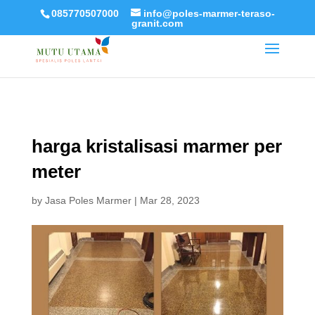
085770507000
info@poles-marmer-teraso-
granit.com
harga kristalisasi marmer per
meter
by
Jasa Poles Marmer
|
Mar 28, 2023